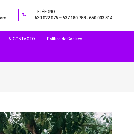
VICTORIA
TELÉFONO
com
639.022.075 – 637.180.783 - 650.033.814
5. CONTACTO
Política de Cookies