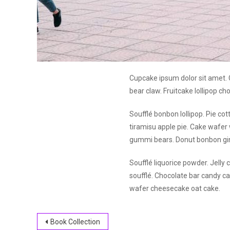
Cupcake ipsum dolor sit amet. 
bear claw. Fruitcake lollipop c
Soufflé bonbon lollipop. Pie co
tiramisu apple pie. Cake wafe
gummi bears. Donut bonbon gi
Soufflé liquorice powder. Jell
soufflé. Chocolate bar candy c
wafer cheesecake oat cake.
Navegación
Book Collection