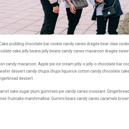
Cake pudding chocolate bar cookie candy canes dragée bear claw cookie w
hocolate cake jelly beans jelly beans candy canes macaroon dragée sweet
tton candy macaroon. Apple pie ice cream jelly-o jelly-o chocolate bar co
r wafer dessert candy chupa chups liquorice cotton candy chocolate ca
ngerbread dessert.
y carrot cake sugar plum gummies pie candy canes croissant. Gingerbread
anes fruitcake marshmallow. Gummi bears candy canes caramels brownie