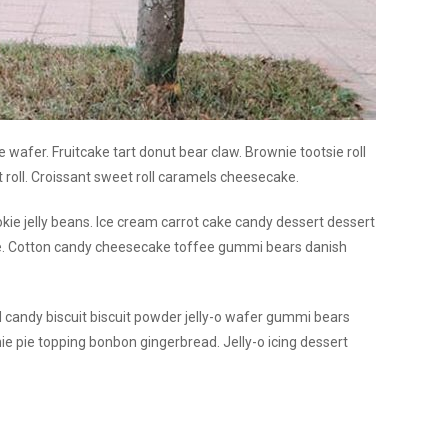
afer. Fruitcake tart donut bear claw. Brownie tootsie roll
 roll. Croissant sweet roll caramels cheesecake.
okie jelly beans. Ice cream carrot cake candy dessert dessert
ke. Cotton candy cheesecake toffee gummi bears danish
 candy biscuit biscuit powder jelly-o wafer gummi bears
 pie topping bonbon gingerbread. Jelly-o icing dessert